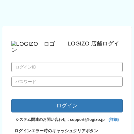
LOGIZO 店舗ログイ
ン
ロ
グ
イ
ン
パ
ID
ス
ワ
ー
ド
ログイン
システム関連のお問い合わせ：support@logizo.jp
(詳細)
ログインエラー時のキャッシュクリアボタン